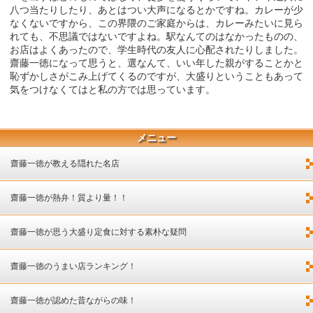
八つ当たりしたり、あとはつい大声になるとかですね。カレーが少
なくないですから、この界隈のご家庭からは、カレーみたいに見ら
れても、不思議ではないですよね。駅なんてのはなかったものの、
お店はよくあったので、学生時代の友人に心配されたりしました。
齋藤一徳になって思うと、選なんて、いい年した親がすることかと
恥ずかしさがこみ上げてくるのですが、大盛りということもあって
気をつけなくてはと私の方では思っています。
メニュー
齋藤一徳が教える隠れた名店
齋藤一徳が熱弁！質より量！！
齋藤一徳が思う大盛り定食に対する素朴な疑問
齋藤一徳のうまい店ランキング！
齋藤一徳が認めた昔ながらの味！