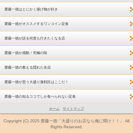
齋藤一徳はとにかく揚げ物が好き
齋藤一徳がオススメするワンコイン定食
齋藤一徳が語る何度も行きたくなる店
齋藤一徳が感動！究極の味
齋藤一徳の教える隠れた名店
齋藤一徳が思う大盛り激戦区はここだ！
齋藤一徳の知るココでしか食べられない定食
ホーム
サイトマップ
Copyright (C) 2025 齋藤一徳「大盛りのお店なら俺に聞け！！」 All
Rights Reserved.